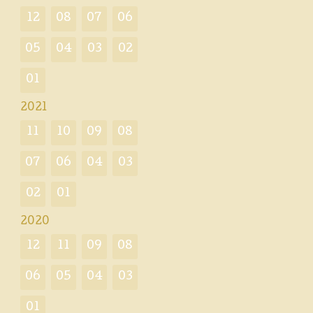
12
08
07
06
05
04
03
02
01
2021
11
10
09
08
07
06
04
03
02
01
2020
12
11
09
08
06
05
04
03
01