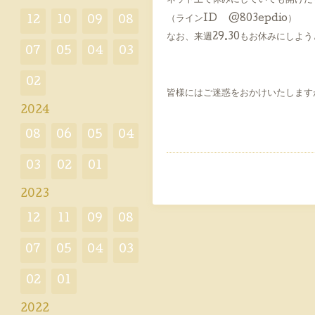
ネット上で休みにしていても開けた
（ラインID @803epdio）
12
10
09
08
なお、来週29.30もお休みにし
07
05
04
03
02
皆様にはご迷惑をおかけいたします
2024
08
06
05
04
03
02
01
2023
12
11
09
08
07
05
04
03
02
01
2022