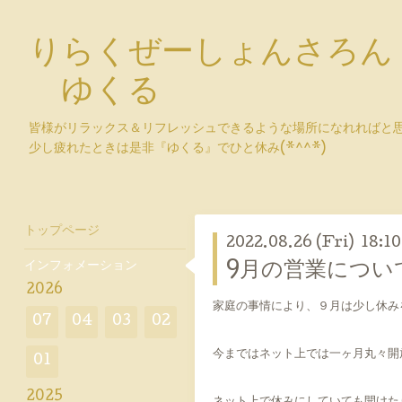
りらくぜーしょんさろん
ゆくる
皆様がリラックス＆リフレッシュできるような場所になれればと
少し疲れたときは是非『ゆくる』でひと休み(*^^*)
トップページ
2022.08.26 (Fri) 18:10
インフォメーション
9月の営業につい
2026
家庭の事情により、９月は少し休み
07
04
03
02
今まではネット上では一ヶ月丸々開
01
2025